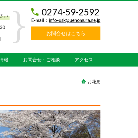
0274-59-2592
さい
E-mail：
info-usk@uenomura.ne.jp
30
お問合せはこちら
日
情報
お問合せ・ご相談
アクセス
お花見